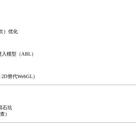
层次）优化
进入模型（ABL）
s 2D替代WebGL）
陨石坑
查）