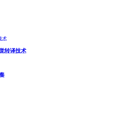
觉转译技术
奏