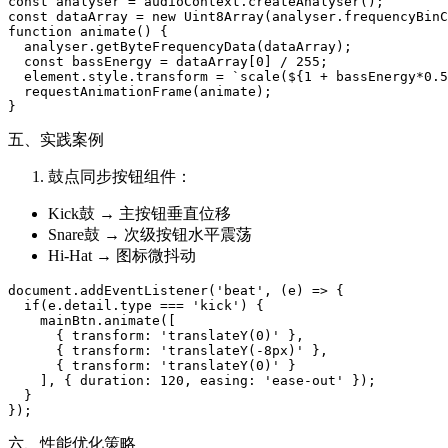
const analyser = audioContext.createAnalyser();

const dataArray = new Uint8Array(analyser.frequencyBinC
function animate() {

  analyser.getByteFrequencyData(dataArray);

  const bassEnergy = dataArray[0] / 255;

  element.style.transform = `scale(${1 + bassEnergy*0.5
  requestAnimationFrame(animate);

五、实践案例
鼓点同步按钮组件：
Kick鼓 → 主按钮垂直位移
Snare鼓 → 次级按钮水平震荡
Hi-Hat → 图标微抖动
document.addEventListener('beat', (e) => {

  if(e.detail.type === 'kick') {

    mainBtn.animate([

      { transform: 'translateY(0)' },

      { transform: 'translateY(-8px)' },

      { transform: 'translateY(0)' }

    ], { duration: 120, easing: 'ease-out' });

  }

六、性能优化策略