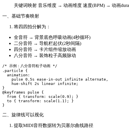
关键词映射 音乐维度 → 动画维度 速度(BPM) → 动画du
一、基础节奏映射
将四四拍分解为：
全音符 → 背景底色呼吸动画(4秒循环)
二分音符 → 导航栏起伏(2秒间隔)
四分音符 → 卡片组件缩放动画
八分音符 → 装饰粒子高频脉动
/* 示例：八分音符粒子动画 */

.particle {

  animation: 

    pulse 0.5s ease-in-out infinite alternate,

    hue-shift 2s linear infinite;

}

@keyframes pulse {

  from { transform: scale(0.9); }

  to { transform: scale(1.1); }

二、旋律线可以视化
提取MIDI音符数据转为贝塞尔曲线路径