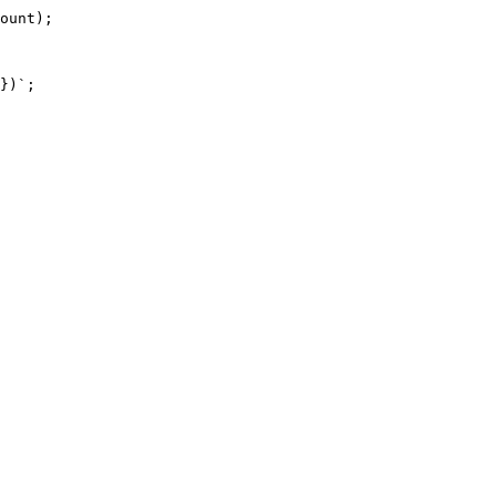
ount);

})`;
